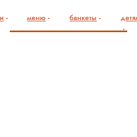
а
меню
банкеты
детям
Положение о персональных данных