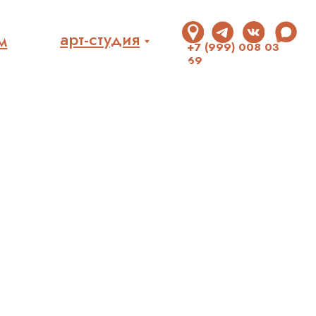
рт-студия
+7 (999) 008 03
69